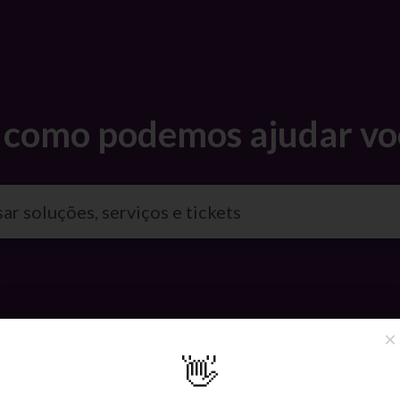
, como podemos ajudar vo
×
👋